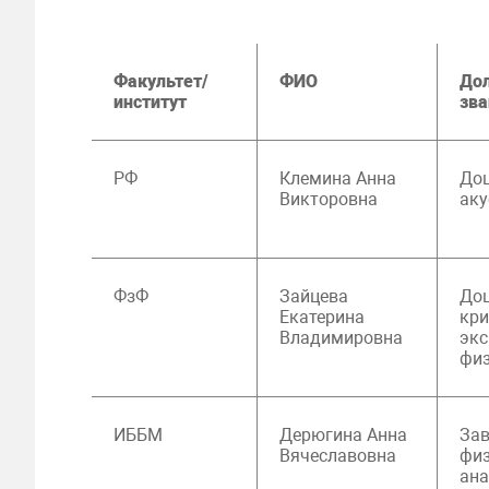
Факультет/
ФИО
Дол
институт
зва
РФ
Клемина Анна
До
Викторовна
аку
ФзФ
Зайцева
До
Екатерина
кри
Владимировна
экс
фи
ИББМ
Дерюгина Анна
Зав
Вячеславовна
физ
ана