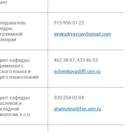
ент
подаватель
915-956-51-23
федры
ограммной
evgkudryavcev@gmail.com
женерии
цент кафедры
462-38-97, 433-46-53
ременного
ского языка и
schenikova@flf.unn.ru
его языкознания
цент кафедры
920-254-02-04
аслевой и
икладной
shalyutina@fsn.unn.ru
иологии, к.с.н.