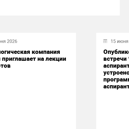
юня 2026
15 июня
логическая компания
Опублик
 приглашает на лекции
встречи
ртов
аспирант
устроено
програм
аспирант