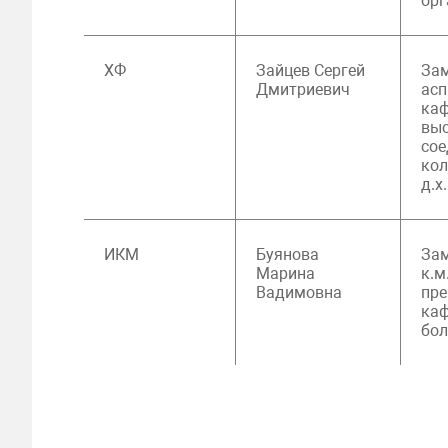
орг
ХФ
Зайцев Сергей
Зам
Дмитриевич
асп
ка
вы
сое
кол
д.х.
ИКМ
Буянова
Зам
Марина
к.м
Вадимовна
пре
каф
бол