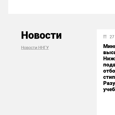
Новости
27
Мини
Новости ННГУ
выс
Ниж
подв
отбо
стип
Разу
учеб