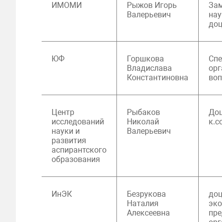
ИМОМИ
Рыжов Игорь
Зам
Валерьевич
нау
доц
ЮФ
Горшкова
Спе
Владислава
ор
Константиновна
во
Центр
Рыбаков
Доц
исследований
Николай
к.с
науки и
Валерьевич
развития
аспирантского
образования
ИнЭК
Безрукова
доц
Наталия
эк
Алексеевна
пре