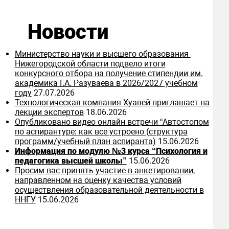
Новости
Министерство науки и высшего образования
Нижегородской области подвело итоги
конкурсного отбора на получение стипендии им.
академика Г.А. Разуваева в 2026/2027 учебном
году
27.07.2026
Технологическая компания Хуавей приглашает на
лекции экспертов
18.06.2026
Опубликовано видео онлайн встречи “Автостопом
по аспирантуре: как все устроено (структура
программ/учебный план аспиранта)
15.06.2026
Информация по модулю №3 курса “Психология и
педагогика высшей школы”
15.06.2026
Просим вас принять участие в анкетировании,
направленном на оценку качества условий
осуществления образовательной деятельности в
ННГУ
15.06.2026