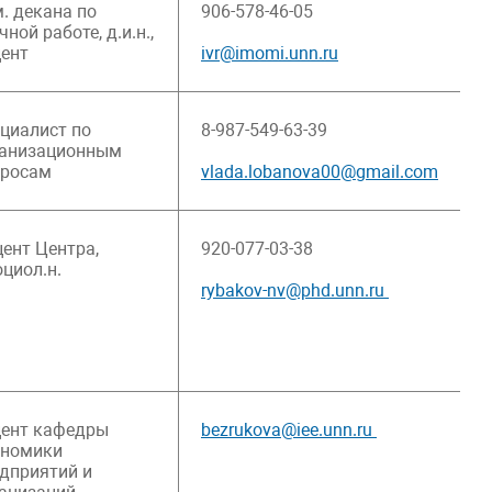
. декана по
906-578-46-05
чной работе, д.и.н.,
ент
ivr@imomi.unn.ru
циалист по
8-987-549-63-39
ганизационным
просам
vlada.lobanova00@gmail.com
ент Центра,
920-077-03-38
оциол.н.
rybakov-nv@phd.unn.ru
ент кафедры
bezrukova@iee.unn.ru
ономики
дприятий и