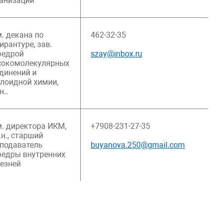
анизаций
. декана по
462-32-35
ирантуре, зав.
федрой
szay@inbox.ru
сокомолекулярных
динений и
лоидной химии,
н..
. директора ИКМ,
+7908-231-27-35
.н., старший
подаватель
buyanova.250@gmail.com
едры внутренних
езней