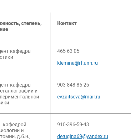
жность, степень,
Контакт
ние
цент кафедры
465-63-05
стики
klemina@rf.unn.ru
цент кафедры
903-848-86-25
сталлографии и
периментальной
evzaitseva@mail.ru
зики
. кафедрой
910-396-59-43
иологии и
томии, д.б.н.,
derugina69@yandex.ru