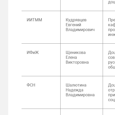
доц
ИИТММ
Кудрявцев
Пре
Евгений
ка
Владимирович
пр
ин
ИФиЖ
Щеникова
До
Елена
сов
Викторовна
рус
общ
ФСН
Шалютина
До
Надежда
отр
Владимировна
пр
соц