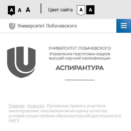
A
A
Цвет сайта
A
A
A
Университет Лобачевского
Главная
-
Новости
-
Просим вас принять участие в
анкетировании, направленном на оценку качества
условий осуществления образовательной деятельности в
ННГУ